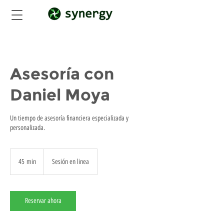
Asesoría con
Daniel Moya
Un tiempo de asesoría financiera especializada y
personalizada.
45 min
4
Sesión en linea
5
m
i
Reservar ahora
n