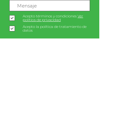
Acepto términos y condiciones
Ver
política de privacidad
Acepto la política de tratamiento de
datos
Enviar
synergy@fp.skandia.com.co
+57 3114527792
/
+57 3114527791
Calle 79B # 5-81 Oficina 521
Spaces Nogal - Bogotá
Política de privacidad