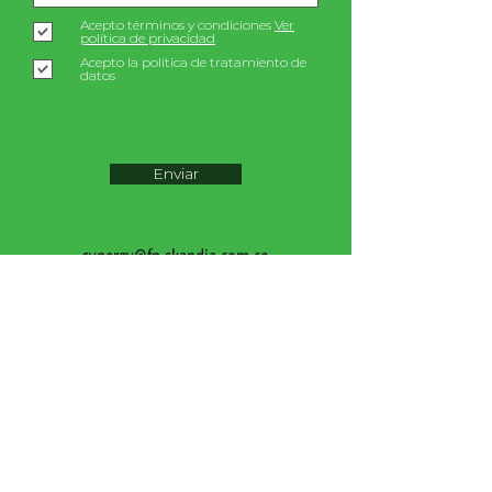
Acepto términos y condiciones
Ver
política de privacidad
Acepto la política de tratamiento de
datos
Enviar
synergy@fp.skandia.com.co
+57 3114527792
/
+57 3114527791
Calle 79B # 5-81 Oficina 521
Spaces Nogal - Bogotá
Política de privacidad